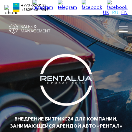
+77059253133
+380914817647
UK
RU
EN
ВНЕДРЕНИЕ БИТРИКС24 ДЛЯ КОМПАНИИ,
ЗАНИМАЮЩЕЙСЯ АРЕНДОЙ АВТО «РЕНТАЛ»