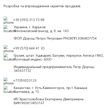
Розробка та впровадження скриптів продажів
+38 (093) 313 73 88
Украина, г. Харьков
Фесенковский въезд, д. 8, кв. 143
ФОП Дорош Петро Петрович РНОКПП:3086807754
+99 (570) 644 41 30
Грузия, штат: Аджария, Батуми, переулок Ангиса I N82,
Почтовый индекс: 6000
Индивидуальный предприниматель Петр Дорош,
345637732
+77059253133
Казахстан, г. Усть-Каменогорск, пр-т. Каныша
Сатпаева, д. 15
ИП Христолюбова Екатерина Дмитриевна
БИН:960610450167