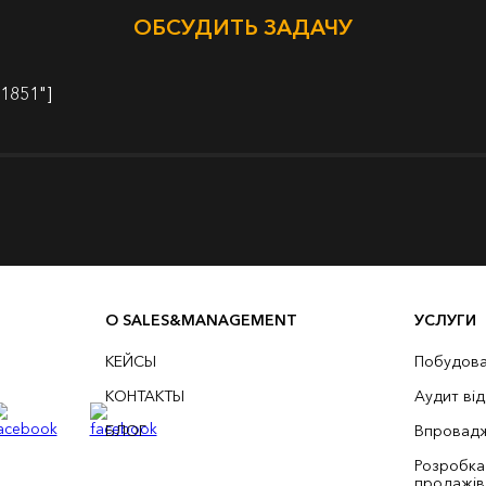
ОБСУДИТЬ ЗАДАЧУ
"1851"]
О SALES&MANAGEMENT
УСЛУГИ
КЕЙСЫ
Побудова
КОНТАКТЫ
Аудит ві
БЛОГ
Впровадж
Розробка
продажів