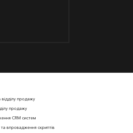
 відділу продажу
дділу продажу
ення CRM систем
 та впровадження скриптів