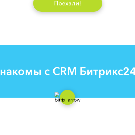
Поехали!
накомы с СRM Битрикс2