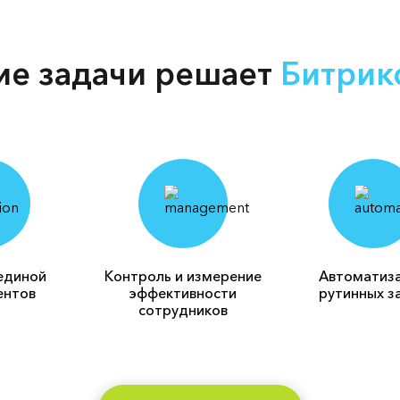
ие задачи решает
Битрик
единой
Контроль и измерение
Автоматиз
ентов
эффективности
рутинных з
сотрудников