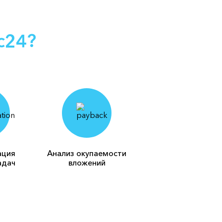
с24?
ация
Анализ окупаемости
адач
вложений