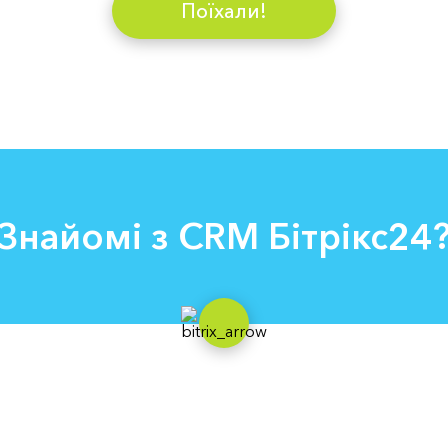
Поїхали!
Знайомі з СRM Бітрікс24