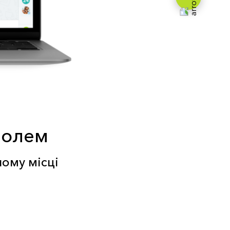
тролем
ному місці