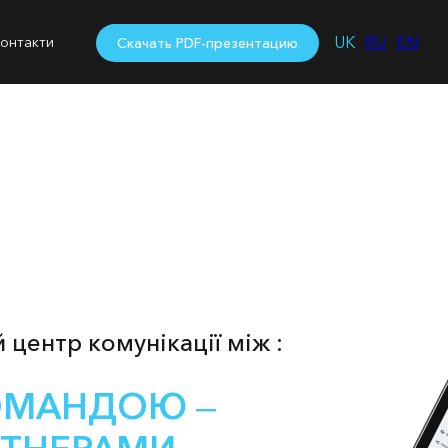
UK
RU
EN
онтакти
Скачать PDF-презентацию
 центр комунікації між :
ОМАНДОЮ ‒