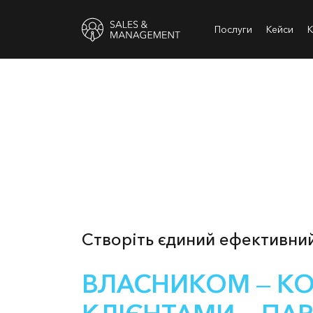
Послуги
Кейси
К
Створіть єдиний ефективний
ВЛАСНИКОМ ‒ К