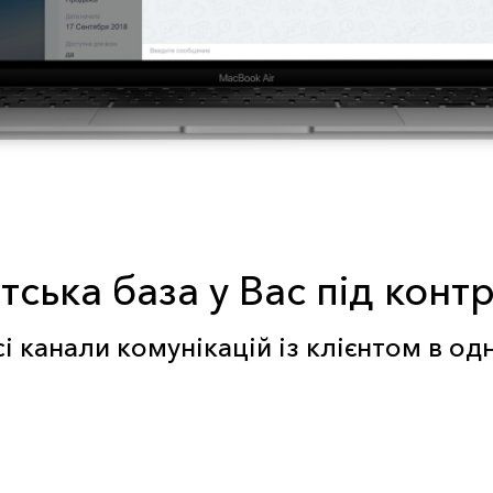
тська база у Вас під кон
сі канали комунікацій із клієнтом в од