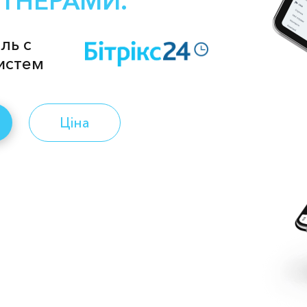
РТНЕРАМИ.
ль с
истем
Ціна