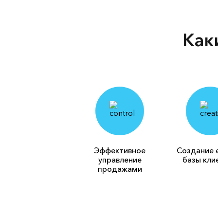
Как
Эффективное
Создание 
управление
базы кли
продажами