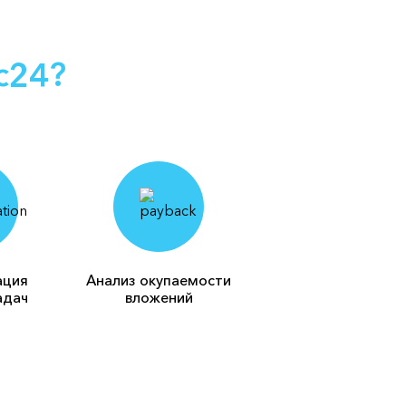
с24?
ация
Анализ окупаемости
адач
вложений