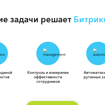
ие задачи решает
Битрик
единой
Контроль и измерение
Автоматиз
ентов
эффективности
рутинных з
сотрудников