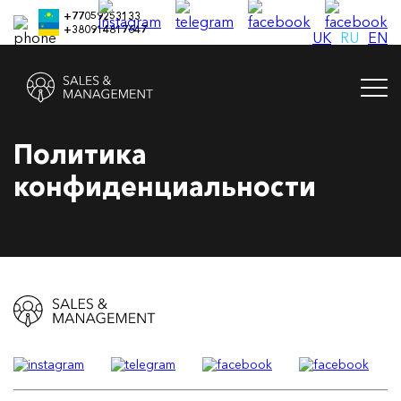
+77059253133
+380914817647
UK
RU
EN
Политика
конфиденциальности