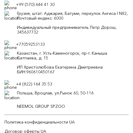
+99 (570) 644 41 30
Грузия, штат: Аджария, Батуми, переулок Ангиса I N82,
Почтовый индекс: 6000
Индивидуальный предприниматель Петр Дорош,
345637732
+77059253133
Казахстан, г. Усть-Каменогорск, пр-т. Каныша
Сатпаева, д. 15
ИП Христолюбова Екатерина Дмитриевна
БИН:960610450167
+4 (822) 164 35 53
Польша, Вроцлав, ул.Рынок 60, 50-116
NEEMOL GROUP SPZOO
Политика конфиденциальности UA
Договор оферты UA