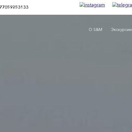
77059253133
О S&M
Экскурсии