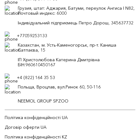
Грузия, штат: Аджария, Батуми, переулок Ангиса I N82,
Почтовый индекс: 6000
Індивідуальний підприємець Петро Дорош, 345637732
+77059253133
Казахстан, м. Усть-Каменогорськ, пр-т. Каниша
Сатпаєва, 15
ІП Христолюбова Катерина Дмитрівна
БІН:960610450167
+4 (822) 164 35 53
Польща, Вроцлав, вул.Ринок 60, 50-116
NEEMOL GROUP SPZOO
Політика конфіденційності UA
Договір оферти UA
Політика конфіденційності KZ