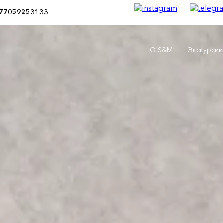
77059253133
О S&M
Экскурсии