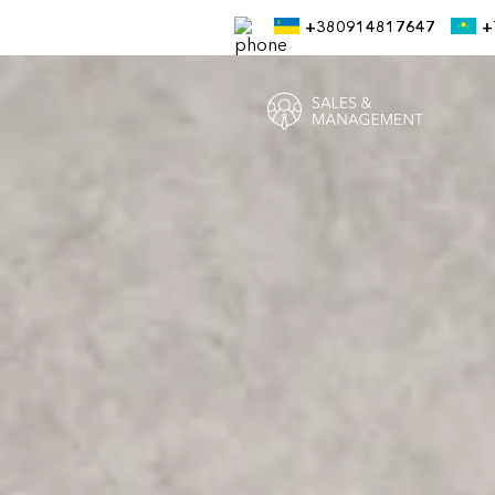
+380914817647
+