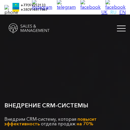
+77059253133
+380914817647
UK
RU
EN
ВНЕДРЕНИЕ CRM-СИСТЕМЫ
Внедрим CRM-систему, которая
повысит
эффективность
отдела продаж
на 70%