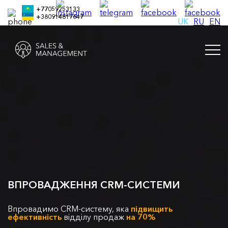
+77059253133
+380914817647
UK
RU
EN
ВПРОВАДЖЕННЯ CRM-СИСТЕМИ
Впровадимо CRM-систему, яка
підвищить
ефективність
відділу продаж
на 70%