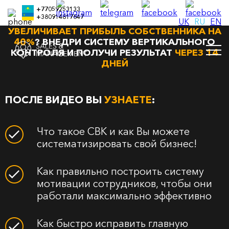
+77059253133
+380914817647
КАК КОНТРОЛЬ РАБОТЫ СОТРУДНИКОВ
UK
RU
EN
УВЕЛИЧИВАЕТ ПРИБЫЛЬ СОБСТВЕННИКА НА
40%
? ВНЕДРИ СИСТЕМУ ВЕРТИКАЛЬНОГО
КОНТРОЛЯ И ПОЛУЧИ РЕЗУЛЬТАТ
ЧЕРЕЗ 14
ДНЕЙ
ПОСЛЕ ВИДЕО ВЫ
УЗНАЕТЕ
:
Что такое СВК и как Вы можете
систематизировать свой бизнес!
Как правильно построить систему
мотивации сотрудников, чтобы они
работали максимально эффективно
Как быстро исправить главную