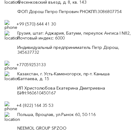
Фесенковский въезд, д. 8, кв. 143
ФОП Дорош Петро Петрович РНОКПП:3086807754
+99 (570) 644 41 30
Грузия, штат: Аджария, Батуми, переулок Ангиса I N82,
Почтовый индекс: 6000
Индивидуальный предприниматель Петр Дорош,
345637732
+77059253133
Казахстан, г. Усть-Каменогорск, пр-т. Каныша
Сатпаева, д. 15
ИП Христолюбова Екатерина Дмитриевна
БИН:960610450167
+4 (822) 164 35 53
Польша, Вроцлав, ул.Рынок 60, 50-116
NEEMOL GROUP SPZOO